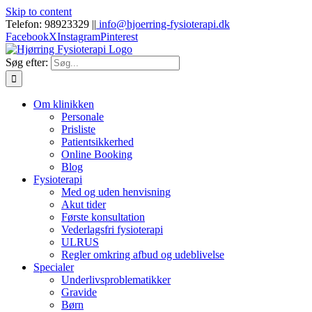
Skip to content
Telefon: 98923329 |
|
info@hjoerring-fysioterapi.dk
Facebook
X
Instagram
Pinterest
Søg efter:
Om klinikken
Personale
Prisliste
Patientsikkerhed
Online Booking
Blog
Fysioterapi
Med og uden henvisning
Akut tider
Første konsultation
Vederlagsfri fysioterapi
ULRUS
Regler omkring afbud og udeblivelse
Specialer
Underlivsproblematikker
Gravide
Børn