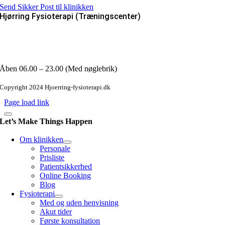
Send Sikker Post til klinikken
Hjørring Fysioterapi (Træningscenter)
Fanøvej 2
9800 Hjørring
Email : info@hjoerring-fysioterapi.dk
Åben 06.00 – 23.00 (Med nøglebrik)
Copyright 2024 Hjoerring-fysioterapi.dk
Page load link
Let’s Make Things Happen
Om klinikken
Personale
Prisliste
Patientsikkerhed
Online Booking
Blog
Fysioterapi
Med og uden henvisning
Akut tider
Første konsultation