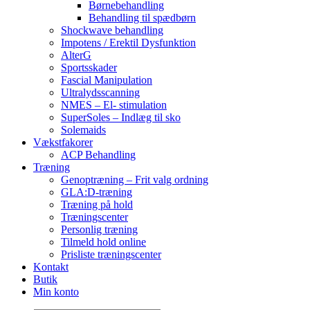
Børnebehandling
Behandling til spædbørn
Shockwave behandling
Impotens / Erektil Dysfunktion
AlterG
Sportsskader
Fascial Manipulation
Ultralydsscanning
NMES – El- stimulation
SuperSoles – Indlæg til sko
Solemaids
Vækstfakorer
ACP Behandling
Træning
Genoptræning – Frit valg ordning
GLA:D-træning
Træning på hold
Træningscenter
Personlig træning
Tilmeld hold online
Prisliste træningscenter
Kontakt
Butik
Min konto