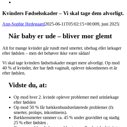
Kvinders Fødselsskader – Vi skal tage dem alvorligt.
Ann-Sophie Hedegaard
2025-06-11T05:02:15+00:00
9, juni 2025
|
Når baby er ude – bliver mor glemt
Alt for mange kvinder går rundt med smerter, ubehag eller lækager
efter fødslen – men det behøver ikke være sådan!
Vi skal tage kvinders fødselsskader meget mere alvorligt. Op mod
40 % af kvinder, der har født vaginalt, oplever inkontinenes et år
efter fødslen.
Vidste du, at:
Op mod hver 2. kvinde oplever problemer med urinlækage
efter fødslen
Op mod 50 % får bækkenbundsrelaterede problemer (fx
smerter, prolaps, inkontinens).
Bækkensmerter rammer ca. 45 % under graviditet og stadig
25 % efter fødslen .