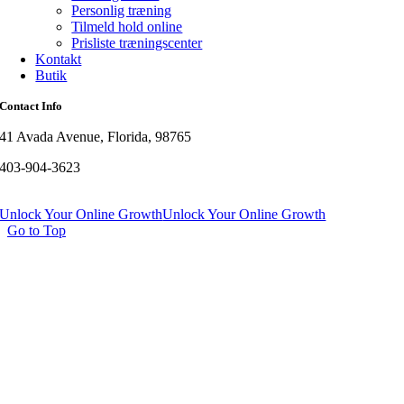
Personlig træning
Tilmeld hold online
Prisliste træningscenter
Kontakt
Butik
Contact Info
41 Avada Avenue, Florida, 98765
403-904-3623
Unlock Your Online Growth
Unlock Your Online Growth
Go to Top