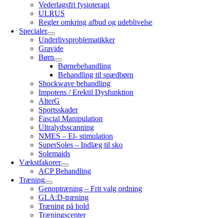
Vederlagsfri fysioterapi
ULRUS
Regler omkring afbud og udeblivelse
Specialer
Underlivsproblematikker
Gravide
Børn
Børnebehandling
Behandling til spædbørn
Shockwave behandling
Impotens / Erektil Dysfunktion
AlterG
Sportsskader
Fascial Manipulation
Ultralydsscanning
NMES – El- stimulation
SuperSoles – Indlæg til sko
Solemaids
Vækstfakorer
ACP Behandling
Træning
Genoptræning – Frit valg ordning
GLA:D-træning
Træning på hold
Træningscenter