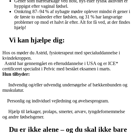
Gener som blærelækage ved host, nys eller fysisk aktivitet er
hyppigst efter vaginal fødsel.
Omkring 87–94 % af nybagte mødre oplever mindst ét gener i
de første to måneder efter fødslen, og 31 % har langvarige
problemer op mod et halvt år efter. Alt for få ved, at der findes
hjælp!
Vi kan hjælpe dig:
Hos os møder du Astrid, fysioterapeut med specialuddannelse i
kvindekroppen.
Astrid har gennemgået en efteruddannelse i USA og er ICE*
certificeret specialist i Pelvic med bestået eksamen i marts.
Hun tilbyder:
Indvendig og/eller udvendig undersøgelse af bækkenbunden og
muskulatur.
Personlig og individuel vejledning og øvelsesprogram.
Hjælp til lækager, prolaps, smerter, arvæv, tyngdefornemmelse
og andre fødselsgener.
Du er ikke alene – og du skal ikke bare