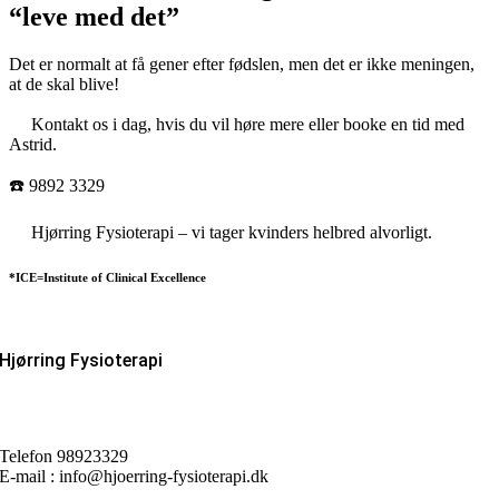
“leve med det”
Det er normalt at få gener efter fødslen, men det er ikke meningen,
at de skal blive!
Kontakt os i dag, hvis du vil høre mere eller booke en tid med
Astrid.
☎️ 9892 3329
Hjørring Fysioterapi – vi tager kvinders helbred alvorligt.
*ICE=Institute of Clinical Excellence
Hjørring Fysioterapi
Østergade 52 C
9800 Hjørring
Telefon 98923329
E-mail : info@hjoerring-fysioterapi.dk