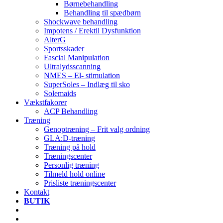
Børnebehandling
Behandling til spædbørn
Shockwave behandling
Impotens / Erektil Dysfunktion
AlterG
Sportsskader
Fascial Manipulation
Ultralydsscanning
NMES – El- stimulation
SuperSoles – Indlæg til sko
Solemaids
Vækstfakorer
ACP Behandling
Træning
Genoptræning – Frit valg ordning
GLA:D-træning
Træning på hold
Træningscenter
Personlig træning
Tilmeld hold online
Prisliste træningscenter
Kontakt
BUTIK