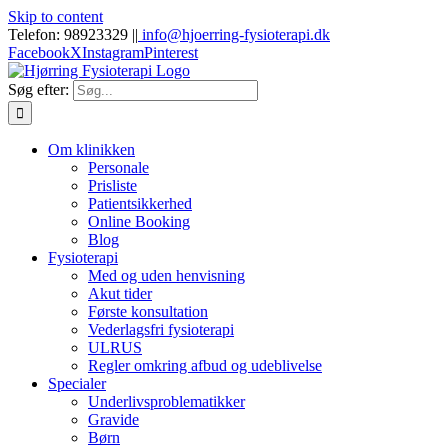
Skip to content
Telefon: 98923329 |
|
info@hjoerring-fysioterapi.dk
Facebook
X
Instagram
Pinterest
Søg efter:
Om klinikken
Personale
Prisliste
Patientsikkerhed
Online Booking
Blog
Fysioterapi
Med og uden henvisning
Akut tider
Første konsultation
Vederlagsfri fysioterapi
ULRUS
Regler omkring afbud og udeblivelse
Specialer
Underlivsproblematikker
Gravide
Børn