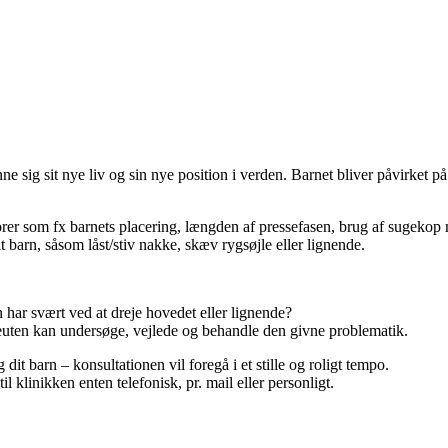
e sig sit nye liv og sin nye position i verden. Barnet bliver påvirket 
orer som fx barnets placering, længden af pressefasen, brug af sugekop 
 barn, såsom låst/stiv nakke, skæv rygsøjle eller lignende.
n har svært ved at dreje hovedet eller lignende?
peuten kan undersøge, vejlede og behandle den givne problematik.
g dit barn – konsultationen vil foregå i et stille og roligt tempo.
 klinikken enten telefonisk, pr. mail eller personligt.