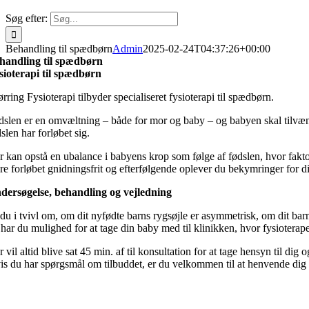
Søg efter:
Behandling til spædbørn
Admin
2025-02-24T04:37:26+00:00
handling til spædbørn
sioterapi til spædbørn
rring Fysioterapi tilbyder specialiseret fysioterapi til spædbørn.
ødslen er en omvæltning – både for mor og baby – og babyen skal tilvænn
slen har forløbet sig.
r kan opstå en ubalance i babyens krop som følge af fødslen, hvor fakt
re forløbet gnidningsfrit og efterfølgende oplever du bekymringer for dit
dersøgelse, behandling og vejledning
 du i tvivl om, om dit nyfødte barns rygsøjle er asymmetrisk, om dit bar
 har du mulighed for at tage din baby med til klinikken, hvor fysiotera
 vil altid blive sat 45 min. af til konsultation for at tage hensyn til dig o
s du har spørgsmål om tilbuddet, er du velkommen til at henvende dig til