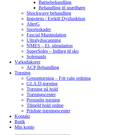
Børnebehandling
Behandling til spædbørn
Shockwave behandling
Impotens / Erektil Dysfunktion
AlterG
Sportsskader
Fascial Manipulation
Ultralydsscanning
NMES – El- stimulation
SuperSoles – Indlæg til sko
Solemaids
Vækstfakorer
ACP Behandling
Træning
Genoptræning – Frit valg ordning
GLA:D-træning
Træning på hold
Træningscenter
Personlig træning
Tilmeld hold online
Prisliste træningscenter
Kontakt
Butik
Min konto