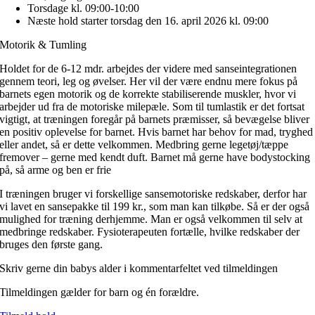
Torsdage kl. 09:00-10:00
Næste hold starter torsdag den 16. april 2026 kl. 09:00
Motorik & Tumling
Holdet for de 6-12 mdr. arbejdes der videre med sanseintegrationen
gennem teori, leg og øvelser. Her vil der være endnu mere fokus på
barnets egen motorik og de korrekte stabiliserende muskler, hvor vi
arbejder ud fra de motoriske milepæle. Som til tumlastik er det fortsat
vigtigt, at træningen foregår på barnets præmisser, så bevægelse bliver
en positiv oplevelse for barnet. Hvis barnet har behov for mad, tryghed
eller andet, så er dette velkommen. Medbring gerne legetøj/tæppe
fremover – gerne med kendt duft. Barnet må gerne have bodystocking
på, så arme og ben er frie
I træningen bruger vi forskellige sansemotoriske redskaber, derfor har
vi lavet en sansepakke til 199 kr., som man kan tilkøbe. Så er der også
mulighed for træning derhjemme. Man er også velkommen til selv at
medbringe redskaber. Fysioterapeuten fortælle, hvilke redskaber der
bruges den første gang.
Skriv gerne din babys alder i kommentarfeltet ved tilmeldingen
Tilmeldingen gælder for barn og én forældre.