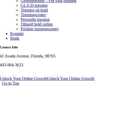
Genoptræning – Frit valg ordning
GLA:D-træning
Træning på hold
Træningscenter
Personlig træning
Tilmeld hold online
Prisliste træningscenter
Kontakt
Butik
Contact Info
41 Avada Avenue, Florida, 98765
403-904-3623
Unlock Your Online Growth
Unlock Your Online Growth
Go to Top