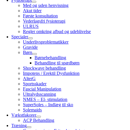
Fysioterapi
Med og uden henvisning
Akut tider
Første konsultation
Vederlagsfri fysioterapi
ULRUS
Regler omkring afbud og udeblivelse
Specialer
Underlivsproblematikker
Gravide
Børn
Børnebehandling
Behandling til spædbørn
Shockwave behandling
Impotens / Erektil Dysfunktion
AlterG
Sportsskader
Fascial Manipulation
Ultralydsscanning
NMES – El- stimulation
SuperSoles – Indlæg til sko
Solemaids
Vækstfakorer
ACP Behandling
Træning