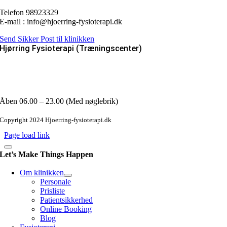
Telefon 98923329
E-mail : info@hjoerring-fysioterapi.dk
Send Sikker Post til klinikken
Hjørring Fysioterapi (Træningscenter)
Fanøvej 2
9800 Hjørring
Email : info@hjoerring-fysioterapi.dk
Åben 06.00 – 23.00 (Med nøglebrik)
Copyright 2024 Hjoerring-fysioterapi.dk
Page load link
Let’s Make Things Happen
Om klinikken
Personale
Prisliste
Patientsikkerhed
Online Booking
Blog