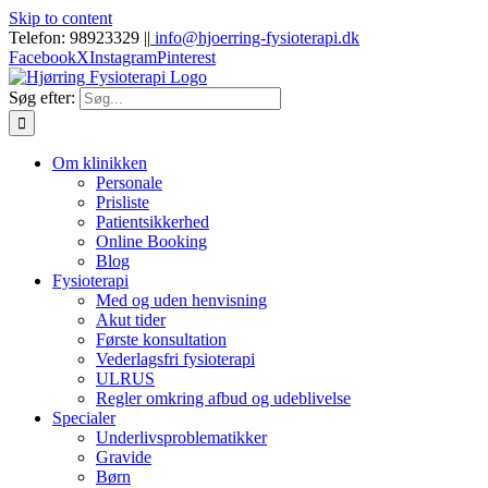
Skip to content
Telefon: 98923329 |
|
info@hjoerring-fysioterapi.dk
Facebook
X
Instagram
Pinterest
Søg efter:
Om klinikken
Personale
Prisliste
Patientsikkerhed
Online Booking
Blog
Fysioterapi
Med og uden henvisning
Akut tider
Første konsultation
Vederlagsfri fysioterapi
ULRUS
Regler omkring afbud og udeblivelse
Specialer
Underlivsproblematikker
Gravide
Børn