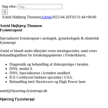
Søg efter:
Astrid Højbjerg Thomsen
Admin
2025-04-26T03:31:44+00:00
Astrid Højbjerg Thomsen
Fysioterapeut
Specialiseret fysioterapeut i urologisk, gynækologisk & obstetrisk
fysioterapi
Astrid er blandt andet tilknyttet vores træningscenter, samt vores
behandlingstilbud for forsikringspatienter i Frederikhavn.
Diagnostik og behandling af diskusprolaps i lænden
DNS, modul A
DNS, Specialkursus i kvinders sundhed
ICE Certificeret bækken specialist i USA.
Behandling med Shockwave og High Power laser
astrid@hjoerring-fysioterapi.dk
Hjørring Fysioterapi
Østergade 52 C