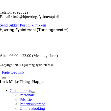
9800 Hjørring
Telefon 98923329
E-mail : info@hjoerring-fysioterapi.dk
Send Sikker Post til klinikken
Hjørring Fysioterapi (Træningscenter)
Fanøvej 2
9800 Hjørring
Email : info@hjoerring-fysioterapi.dk
Åben 06.00 – 23.00 (Med nøglebrik)
Copyright 2024 Hjoerring-fysioterapi.dk
Page load link
Let’s Make Things Happen
Om klinikken
Personale
Prisliste
Patientsikkerhed
Online Booking