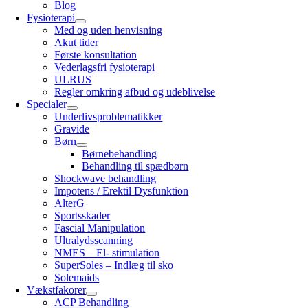
Blog
Fysioterapi
Med og uden henvisning
Akut tider
Første konsultation
Vederlagsfri fysioterapi
ULRUS
Regler omkring afbud og udeblivelse
Specialer
Underlivsproblematikker
Gravide
Børn
Børnebehandling
Behandling til spædbørn
Shockwave behandling
Impotens / Erektil Dysfunktion
AlterG
Sportsskader
Fascial Manipulation
Ultralydsscanning
NMES – El- stimulation
SuperSoles – Indlæg til sko
Solemaids
Vækstfakorer
ACP Behandling