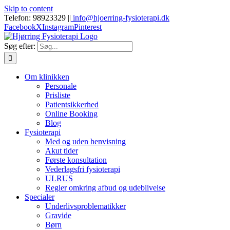
Skip to content
Telefon: 98923329 |
|
info@hjoerring-fysioterapi.dk
Facebook
X
Instagram
Pinterest
Søg efter:
Om klinikken
Personale
Prisliste
Patientsikkerhed
Online Booking
Blog
Fysioterapi
Med og uden henvisning
Akut tider
Første konsultation
Vederlagsfri fysioterapi
ULRUS
Regler omkring afbud og udeblivelse
Specialer
Underlivsproblematikker
Gravide
Børn