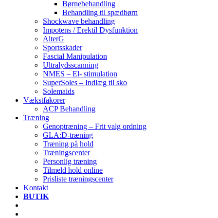
Børnebehandling
Behandling til spædbørn
Shockwave behandling
Impotens / Erektil Dysfunktion
AlterG
Sportsskader
Fascial Manipulation
Ultralydsscanning
NMES – El- stimulation
SuperSoles – Indlæg til sko
Solemaids
Vækstfakorer
ACP Behandling
Træning
Genoptræning – Frit valg ordning
GLA:D-træning
Træning på hold
Træningscenter
Personlig træning
Tilmeld hold online
Prisliste træningscenter
Kontakt
BUTIK