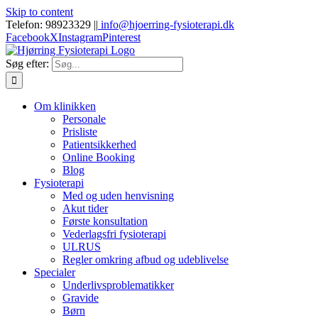
Skip to content
Telefon: 98923329 |
|
info@hjoerring-fysioterapi.dk
Facebook
X
Instagram
Pinterest
Søg efter:
Om klinikken
Personale
Prisliste
Patientsikkerhed
Online Booking
Blog
Fysioterapi
Med og uden henvisning
Akut tider
Første konsultation
Vederlagsfri fysioterapi
ULRUS
Regler omkring afbud og udeblivelse
Specialer
Underlivsproblematikker
Gravide
Børn