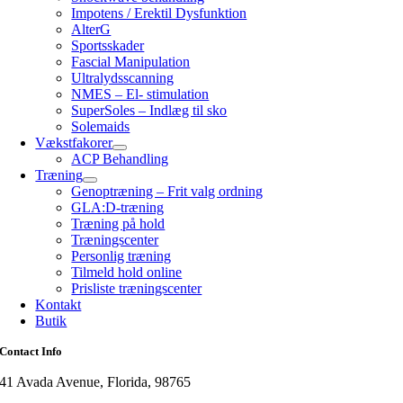
Impotens / Erektil Dysfunktion
AlterG
Sportsskader
Fascial Manipulation
Ultralydsscanning
NMES – El- stimulation
SuperSoles – Indlæg til sko
Solemaids
Vækstfakorer
ACP Behandling
Træning
Genoptræning – Frit valg ordning
GLA:D-træning
Træning på hold
Træningscenter
Personlig træning
Tilmeld hold online
Prisliste træningscenter
Kontakt
Butik
Contact Info
41 Avada Avenue, Florida, 98765