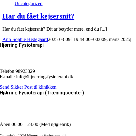
Uncategorized
Har du fået kejsersnit?
Har du fået kejsersnit? Dit ar betyder mere, end du [...]
Ann-Sophie Hedegaard
2025-03-09T19:44:00+00:00
9, marts 2025
|
Hjørring Fysioterapi
Østergade 52 C
9800 Hjørring
Telefon 98923329
E-mail : info@hjoerring-fysioterapi.dk
Send Sikker Post til klinikken
Hjørring Fysioterapi (Træningscenter)
Fanøvej 2
9800 Hjørring
Email : info@hjoerring-fysioterapi.dk
Åben 06.00 – 23.00 (Med nøglebrik)
Copyright 2024 Hjoerring-fysioterapi.dk