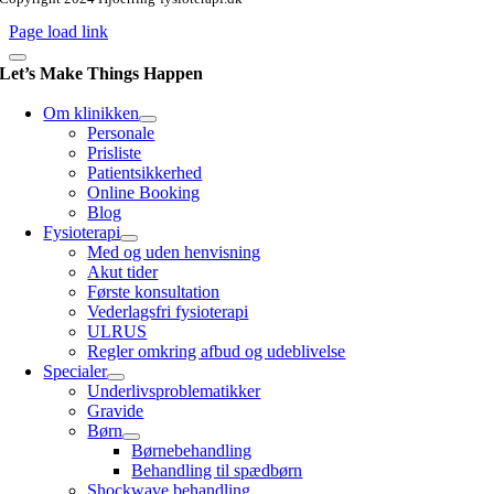
Page load link
Let’s Make Things Happen
Om klinikken
Personale
Prisliste
Patientsikkerhed
Online Booking
Blog
Fysioterapi
Med og uden henvisning
Akut tider
Første konsultation
Vederlagsfri fysioterapi
ULRUS
Regler omkring afbud og udeblivelse
Specialer
Underlivsproblematikker
Gravide
Børn
Børnebehandling
Behandling til spædbørn
Shockwave behandling