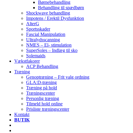
Børnebehandling
Behandling til spædbørn
Shockwave behandling
Impotens / Erektil Dysfunktion
AlterG
Sportsskader
Fascial Manipulation
Ultralydsscanning
NMES – El- stimulation
SuperSoles – Indlæg til sko
Solemaids
Vækstfakorer
ACP Behandling
Træning
Genoptræning – Frit valg ordning
GLA:D-træning
Træning på hold
Træningscenter
Personlig træning
Tilmeld hold online
Prisliste træningscenter
Kontakt
BUTIK