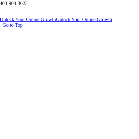
403-904-3623
Unlock Your Online Growth
Unlock Your Online Growth
Go to Top